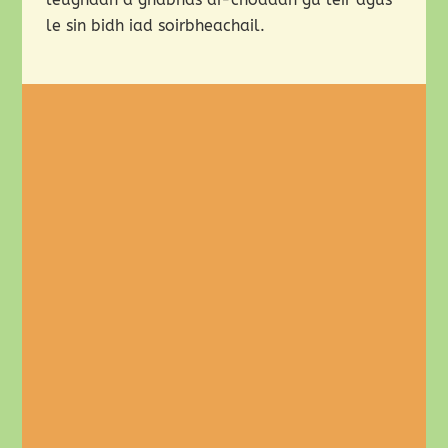
le sin bidh iad soirbheachail.