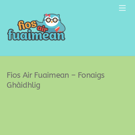
Skip
Men
to
content
Fios Air Fuaimean – Fonaigs
Ghàidhlig