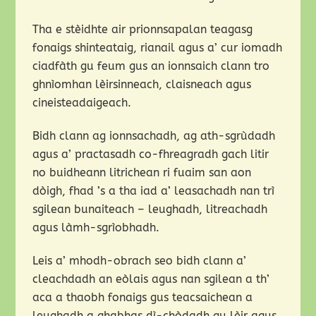
Tha e stèidhte air prionnsapalan teagasg
fonaigs shinteataig, rianail agus a’ cur iomadh
ciadfàth gu feum gus an ionnsaich clann tro
ghnìomhan lèirsinneach, claisneach agus
cineisteadaigeach.
Bidh clann ag ionnsachadh, ag ath-sgrùdadh
agus a’ practasadh co-fhreagradh gach litir
no buidheann litrichean ri fuaim san aon
dòigh, fhad ’s a tha iad a’ leasachadh nan trì
sgilean bunaiteach – leughadh, litreachadh
agus làmh-sgrìobhadh.
Leis a’ mhodh-obrach seo bidh clann a’
cleachdadh an eòlais agus nan sgilean a th’
aca a thaobh fonaigs gus teacsaichean a
leughadh a ghabhas dì-chòdadh gu lèir agus