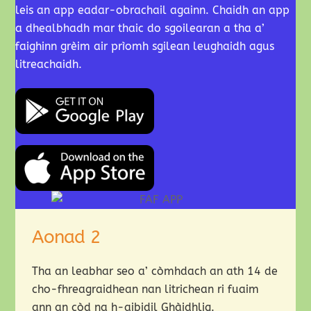
leis an app eadar-obrachail againn. Chaidh an app
a dhealbhadh mar thaic do sgoilearan a tha a’
faighinn grèim air prìomh sgilean leughaidh agus
litreachaidh.
Aonad 2
Tha an leabhar seo a’ còmhdach an ath 14 de
cho-fhreagraidhean nan litrichean ri fuaim
ann an còd na h-aibidil Ghàidhlig.