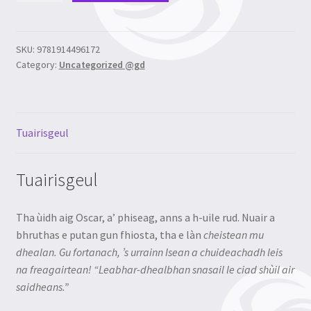
Isean
quantity
SKU:
9781914496172
Category:
Uncategorized @gd
Tuairisgeul
Tuairisgeul
Tha ùidh aig Oscar, a’ phiseag, anns a h-uile rud. Nuair a
bhruthas e putan gun fhiosta, tha e làn
cheistean mu
dhealan. Gu fortanach, ’s urrainn Isean a chuideachadh leis
na freagairtean! “Leabhar-dhealbhan snasail le ciad shùil air
saidheans.”