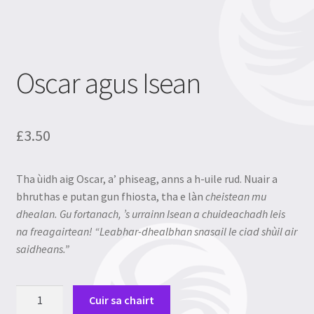
Mo chunntas
Privacy and cookies policy
Oscar agus Isean
Refund and Returns Policy
Terms and conditions of use
£
3.50
Tha ùidh aig Oscar, a’ phiseag, anns a h-uile rud. Nuair a
bhruthas e putan gun fhiosta, tha e làn
cheistean mu
dhealan. Gu fortanach, ’s urrainn Isean a chuideachadh leis
na freagairtean! “Leabhar-dhealbhan snasail le ciad shùil air
saidheans.”
Oscar
Cuir sa chairt
agus