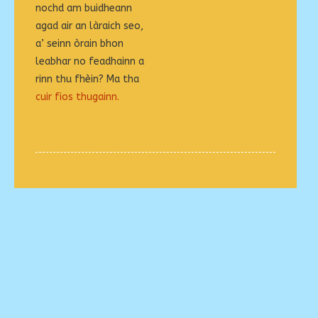
nochd am buidheann
agad air an làraich seo,
a’ seinn òrain bhon
leabhar no feadhainn a
rinn thu fhèin? Ma tha
cuir fios thugainn.