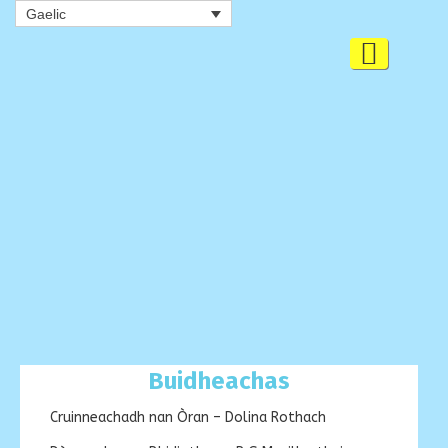
Gaelic
Toggle

navigat
Buidheachas
Cruinneachadh nan Òran – Dolina Rothach