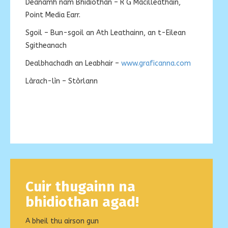
Dèanamh nam Bhidiothan – R G Macilleathain,
Point Media Earr.
Sgoil – Bun-sgoil an Ath Leathainn, an t-Eilean
Sgitheanach
Dealbhachadh an Leabhair –
www.graficanna.com
Làrach-lìn – Stòrlann
Cuir thugainn na
bhidiothan agad!
A bheil thu airson gun