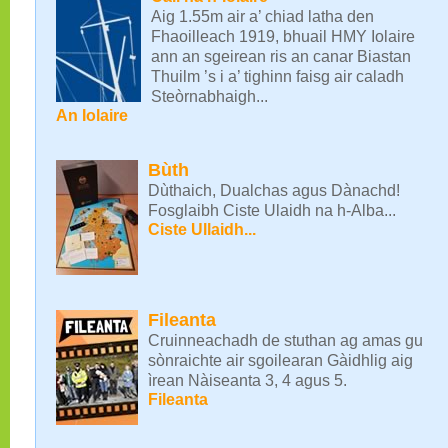
Aig 1.55m air a’ chiad latha den
Fhaoilleach 1919, bhuail HMY Iolaire
ann an sgeirean ris an canar Biastan
Thuilm ’s i a’ tighinn faisg air caladh
Steòrnabhaigh...
An Iolaire
Bùth
Dùthaich, Dualchas agus Dànachd!
Fosglaibh Ciste Ulaidh na h-Alba...
Ciste Ullaidh...
Fileanta
Cruinneachadh de stuthan ag amas gu
sònraichte air sgoilearan Gàidhlig aig
ìrean Nàiseanta 3, 4 agus 5.
Fileanta