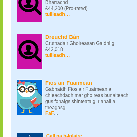
Bharrachd
£44,200 (Pro-rated)
tuilleadh…
Dreuchd Bàn
Cruthadair Ghoireasan Gàidhlig
£42,018
tuilleadh…
Fios air Fuaimean
Gabhaidh Fios air Fuaimean a
chleachdadh mar ghoireas bunaiteach
gus fonaigs shinteataig, rianail a
theagasg.
FaF
...
Call na h-Iolaire