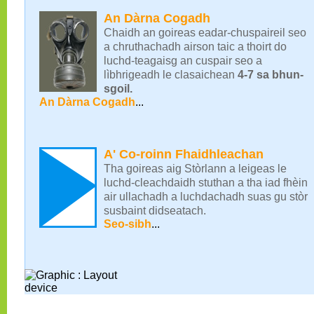
An Dàrna Cogadh
Chaidh an goireas eadar-chuspaireil seo
a chruthachadh airson taic a thoirt do
luchd-teagaisg an cuspair seo a
lìbhrigeadh le clasaichean
4-7 sa bhun-
sgoil.
An Dàrna Cogadh
...
A' Co-roinn Fhaidhleachan
Tha goireas aig Stòrlann a leigeas le
luchd-cleachdaidh stuthan a tha iad fhèin
air ullachadh a luchdachadh suas gu stòr
susbaint didseatach.
Seo-sibh
...