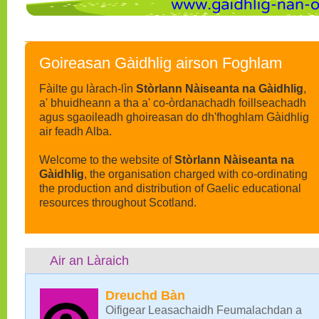
Goireasan Gàidhlig airson Foghlam
Fàilte gu làrach-lìn
Stòrlann Nàiseanta na Gàidhlig
,
a' bhuidheann a tha a' co-òrdanachadh foillseachadh
agus sgaoileadh ghoireasan do dh'fhoghlam Gàidhlig
air feadh Alba.
Welcome to the website of
Stòrlann Nàiseanta na
Gàidhlig
, the organisation charged with co-ordinating
the production and distribution of Gaelic educational
resources throughout Scotland.
Air an Làraich
Dreuchd Bàn
Oifigear Leasachaidh Feumalachdan a