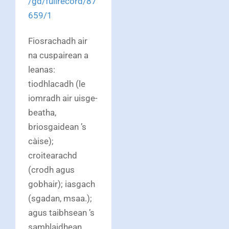
/gd/fullrecord/87
659/1
Fiosrachadh air
na cuspairean a
leanas:
tiodhlacadh (le
iomradh air uisge-
beatha,
briosgaidean ’s
càise);
croitearachd
(crodh agus
gobhair); iasgach
(sgadan, msaa.);
agus taibhsean ’s
samhlaidhean.