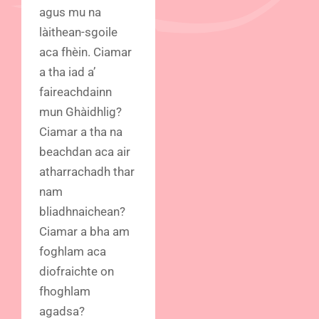
agus mu na
làithean-sgoile
aca fhèin. Ciamar
a tha iad a’
faireachdainn
mun Ghàidhlig?
Ciamar a tha na
beachdan aca air
atharrachadh thar
nam
bliadhnaichean?
Ciamar a bha am
foghlam aca
diofraichte on
fhoghlam
agadsa?