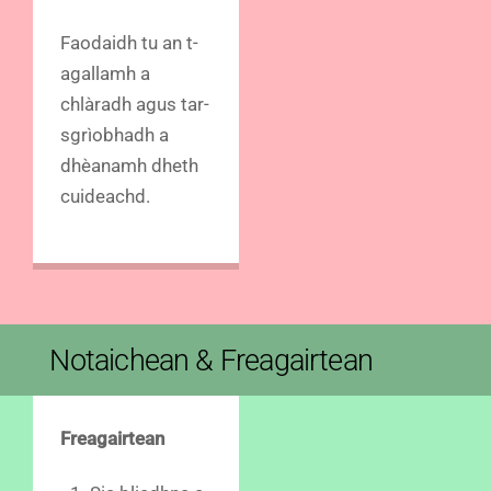
Faodaidh tu an t-
agallamh a
chlàradh agus tar-
sgrìobhadh a
dhèanamh dheth
cuideachd.
Notaichean & Freagairtean
Freagairtean