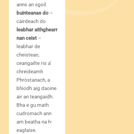
anns an sgoil
buinteanas do
–
càirdeach do
leabhar aithghearr
nan ceist
–
leabhar de
cheistean,
ceangailte ris a’
chreideamh
Phròstanach, a
bhiodh aig daoine
air an teangaidh.
Bha e gu math
cudromach ann
am beatha na h-
eaglaise.