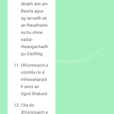
dhubh ann am
Beurla agus
ag iarraidh air
an fheadhainn
na bu shine
eadar-
theangachadh
gu Gàidhlig.
Dh’ionnsaich e
còmhla ris a’
mhiseanaraid
h anns an
Sgoil Shàbaid.
Cha do
dh’ionnsaich e