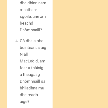
dheidhinn nam
mnathan-
sgoile, ann am
beachd
Dhòmhnaill?
Cò dha a bha
buinteanas aig
Niall
MacLeòid, am
fear a thàinig
a theagasg
Dhòmhnaill sa
bhliadhna mu
dheireadh
aige?