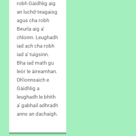
robh Gàidhlig aig
an luchd-teagaisg
agus cha robh
Beurla aig a’
chloinn. Leughadh
iad ach cha robh
iad a’ tuigsinn.
Bha iad math gu
leòr le àireamhan.
Dh’ionnsaich e
Gàidhlig a
leughadh le bhith
a’ gabhail adhradh
anns an dachaigh.