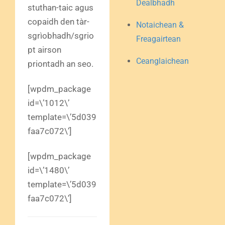
Dealbhadh
stuthan-taic agus
copaidh den tàr-
Notaichean &
sgrìobhadh/sgrio
Freagairtean
pt airson
Ceanglaichean
priontadh an seo.
[wpdm_package
id=\’1012\’
template=\’5d039
faa7c072\’]
[wpdm_package
id=\’1480\’
template=\’5d039
faa7c072\’]