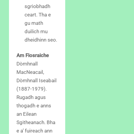
sgrìobhadh
ceart. Tha e
gu math
duilich mu
dheidhinn seo.
Am Fiosraiche
Dòmhnall
MacNeacail,
Dòmhnall Iseabail
(1887-1979).
Rugadh agus
thogadh e anns
an Eilean
Sgitheanach. Bha
e a’ fuireach ann