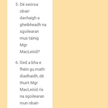
Dè seòrsa
obair-
dachaigh a
gheibheadh na
sgoilearan
mus tàinig
Mgr
MacLeòid?
Ged a bha e
fhèin gu math
diadhaidh, dè
thuirt Mgr
MacLeòid ris
na sgoilearan
mun obair-