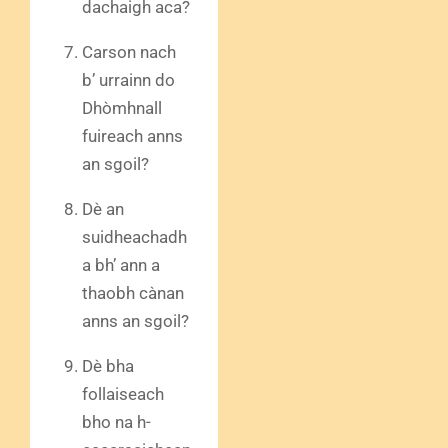
dachaigh aca?
Carson nach
b’ urrainn do
Dhòmhnall
fuireach anns
an sgoil?
Dè an
suidheachadh
a bh’ ann a
thaobh cànan
anns an sgoil?
Dè bha
follaiseach
bho na h-