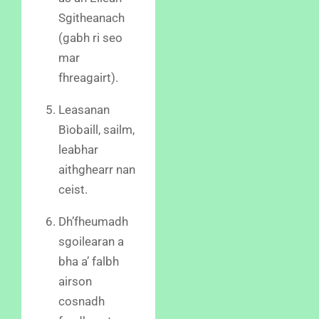
Sgitheanach
(gabh ri seo
mar
fhreagairt).
Leasanan
Bìobaill, sailm,
leabhar
aithghearr nan
ceist.
Dh’fheumadh
sgoilearan a
bha a’ falbh
airson
cosnadh