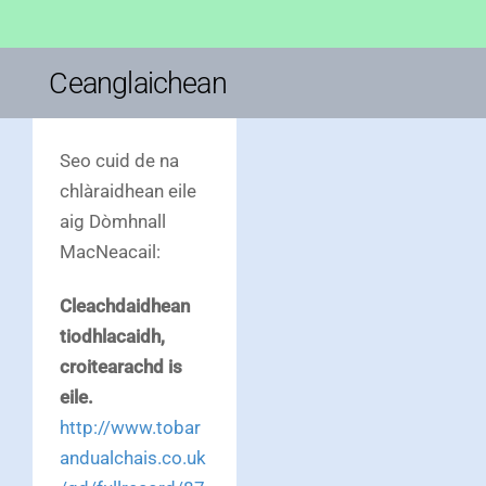
Ceanglaichean
Seo cuid de na
chlàraidhean eile
aig Dòmhnall
MacNeacail:
Cleachdaidhean
tiodhlacaidh,
croitearachd is
eile.
http://www.tobar
andualchais.co.uk