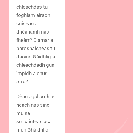
chleachdas tu
foghlam airson
cùisean a
dhèanamh nas
fheàrr? Ciamar a
bhrosnaicheas tu
daoine Gàidhlig a
chleachdadh gun
ìmpidh a chur
orra?
Dèan agallamh le
neach nas sine
mu na
smuaintean aca
mun Ghàidhlig