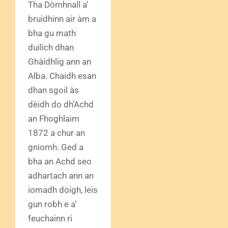
Tha Dòmhnall a’
bruidhinn air àm a
bha gu math
duilich dhan
Ghàidhlig ann an
Alba. Chaidh esan
dhan sgoil às
dèidh do dh’Achd
an Fhoghlaim
1872 a chur an
gnìomh. Ged a
bha an Achd seo
adhartach ann an
iomadh dòigh, leis
gun robh e a’
feuchainn ri