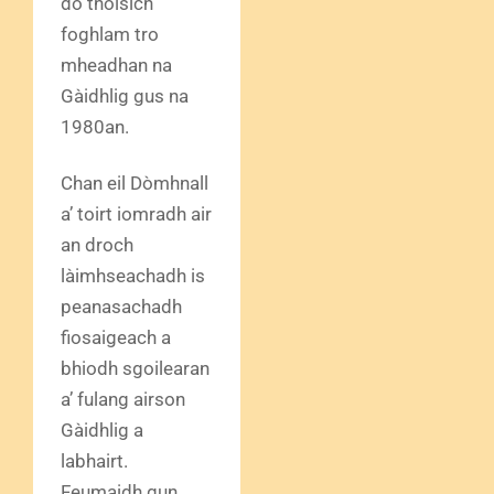
do thòisich
foghlam tro
mheadhan na
Gàidhlig gus na
1980an.
Chan eil Dòmhnall
a’ toirt iomradh air
an droch
làimhseachadh is
peanasachadh
fiosaigeach a
bhiodh sgoilearan
a’ fulang airson
Gàidhlig a
labhairt.
Feumaidh gun