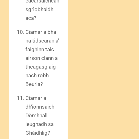
eacarsaichean
sgrìobhaidh
aca?
Ciamar a bha
na tidsearan a’
faighinn taic
airson clann a
theagasg aig
nach robh
Beurla?
Ciamar a
dh’ionnsaich
Dòmhnall
leughadh sa
Ghàidhlig?