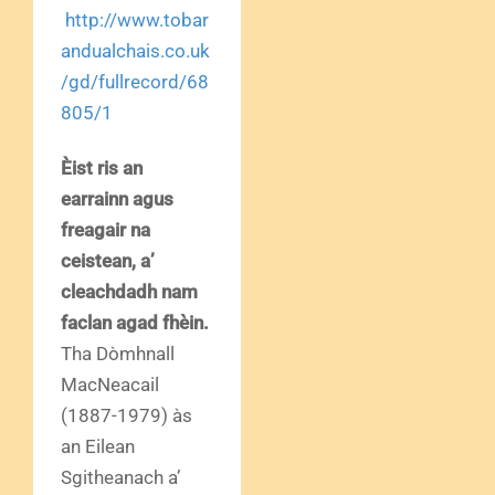
http://www.tobar
andualchais.co.uk
/gd/fullrecord/68
805/1
Èist ris an
earrainn agus
freagair na
ceistean, a’
cleachdadh nam
faclan agad fhèin.
Tha Dòmhnall
MacNeacail
(1887-1979) às
an Eilean
Sgitheanach a’