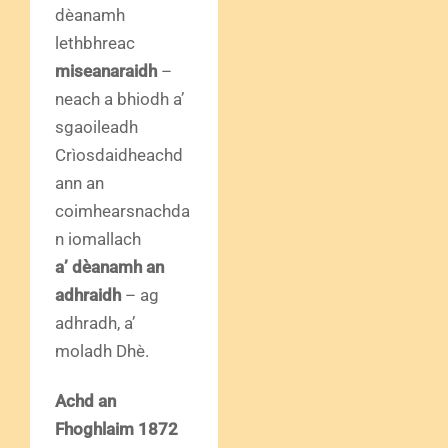
dèanamh
lethbhreac
miseanaraidh
–
neach a bhiodh a’
sgaoileadh
Crìosdaidheachd
ann an
coimhearsnachda
n iomallach
a’ dèanamh an
adhraidh
– ag
adhradh, a’
moladh Dhè.
Achd an
Fhoghlaim 1872