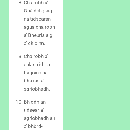
Cha robh a’
Ghàidhlig aig
na tidsearan
agus cha robh
a’ Bheurla aig
a’ chloinn.
Cha robh a’
chlann idir a’
tuigsinn na
bha iad a’
sgrìobhadh.
Bhiodh an
tidsear a’
sgrìobhadh air
a’ bhòrd-