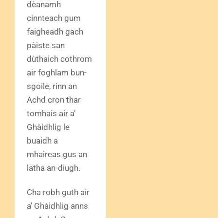
dèanamh
cinnteach gum
faigheadh gach
pàiste san
dùthaich cothrom
air foghlam bun-
sgoile, rinn an
Achd cron thar
tomhais air a’
Ghàidhlig le
buaidh a
mhaireas gus an
latha an-diugh.
Cha robh guth air
a’ Ghàidhlig anns