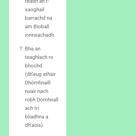
feadh an t-
saoghail
barrachd na
am Bìoball
ionnsachadh.
Bha an
teaghlach ro
bhochd
(dh’eug athair
Dhòmhnaill
nuair nach
robh Dòmhnall
ach trì
bliadhna a
dh’aois).