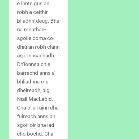
e innte gus an
robh e ceithir
bliadhn’ deug. Bha
na mnathan-
sgoile coma co-
dhiù an robh clann
ag ionnsachadh.
Dh’ionnsaich e
barrachd anns a’
bhliadhna mu
dheireadh, aig
Niall MacLeòid.
Cha b’ urrainn dha
fuireach anns an
sgoil oir bha iad
cho bochd. Cha