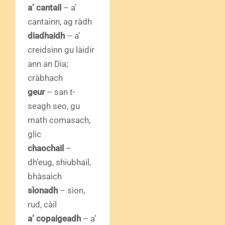
a’ cantail
– a’
cantainn, ag ràdh
diadhaidh
– a’
creidsinn gu làidir
ann an Dia;
cràbhach
geur
– san t-
seagh seo, gu
math comasach,
glic
chaochail
–
dh’eug, shiubhail,
bhàsaich
sìonadh
– sìon,
rud, càil
a’ copaigeadh
– a’