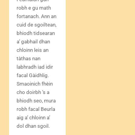
robh e gu math
fortanach. Ann an
cuid de sgoiltean,
bhiodh tidsearan
a’ gabhail dhan
chloinn leis an
tàthas nan
labhradh iad idir
facal Gàidhlig.
Smaoinich fhèin
cho doirbh ’s a
bhiodh seo, mura
robh facal Beurla
aig a’ chloinn a’
dol dhan sgoil.