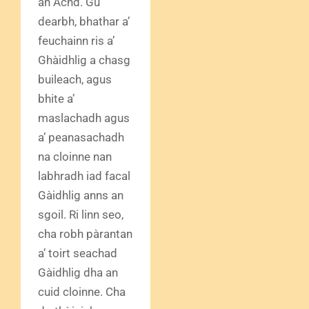
an Achd. Gu
dearbh, bhathar a’
feuchainn ris a’
Ghàidhlig a chasg
buileach, agus
bhite a’
maslachadh agus
a’ peanasachadh
na cloinne nan
labhradh iad facal
Gàidhlig anns an
sgoil. Ri linn seo,
cha robh pàrantan
a’ toirt seachad
Gàidhlig dha an
cuid cloinne. Cha