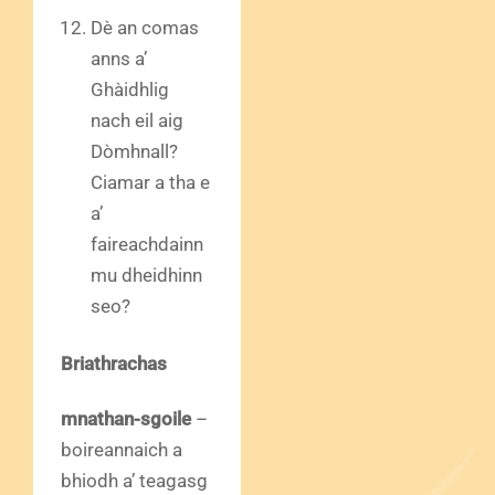
Dè an comas
anns a’
Ghàidhlig
nach eil aig
Dòmhnall?
Ciamar a tha e
a’
faireachdainn
mu dheidhinn
seo?
Briathrachas
mnathan-sgoile
–
boireannaich a
bhiodh a’ teagasg