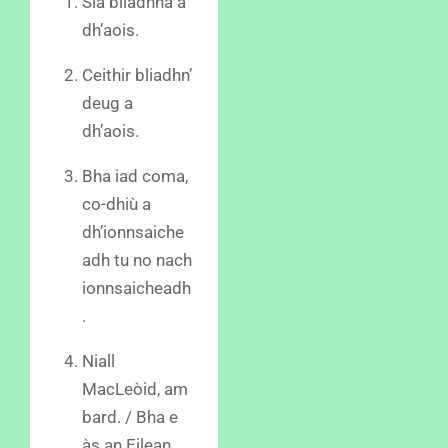
Sia bliadhna a
dh’aois.
Ceithir bliadhn’
deug a
dh’aois.
Bha iad coma,
co-dhiù a
dh’ionnsaiche
adh tu no nach
ionnsaicheadh
.
Niall
MacLeòid, am
bard. / Bha e
às an Eilean