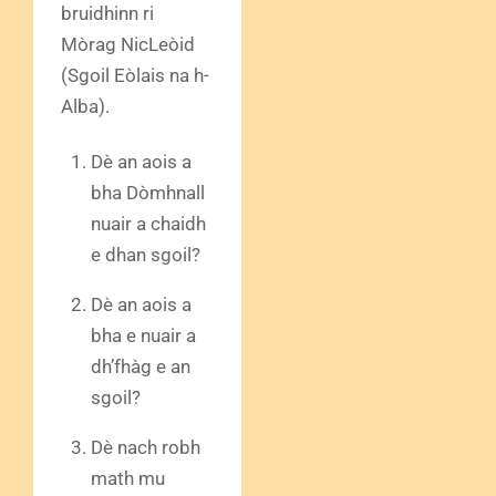
bruidhinn ri
Mòrag NicLeòid
(Sgoil Eòlais na h-
Alba).
Dè an aois a
bha Dòmhnall
nuair a chaidh
e dhan sgoil?
Dè an aois a
bha e nuair a
dh’fhàg e an
sgoil?
Dè nach robh
math mu