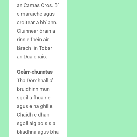
an Camas Cros. B’
e maraiche agus
croitear a bh’ ann.
Cluinnear òrain a
rinn e fhèin air
làrach-lìn Tobar
an Dualchais.
Geàrr-chunntas
Tha Dòmhnall a’
bruidhinn mun
sgoil a fhuair e
agus e na ghille.
Chaidh e dhan
sgoil aig aois sia
bliadhna agus bha