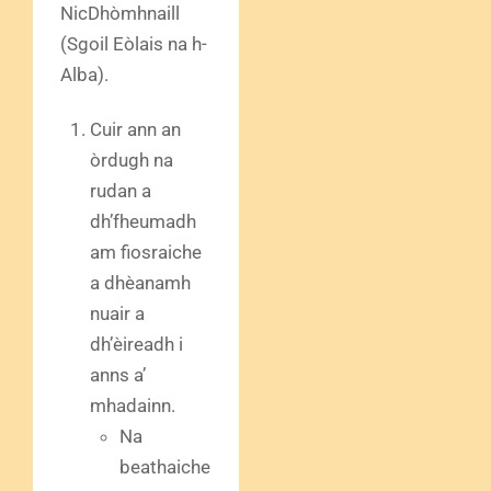
NicDhòmhnaill
(Sgoil Eòlais na h-
Alba).
Cuir ann an
òrdugh na
rudan a
dh’fheumadh
am fiosraiche
a dhèanamh
nuair a
dh’èireadh i
anns a’
mhadainn.
Na
beathaiche