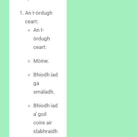
An t-òrdugh
ceart:
An t-
òrdugh
ceart:
Mòine.
Bhiodh iad
ga
smàladh.
Bhiodh iad
a’ goil
coire air
slabhraidh