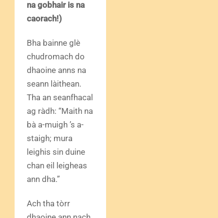
na gobhair is na
caorach!)
Bha bainne glè
chudromach do
dhaoine anns na
seann làithean.
Tha an seanfhacal
ag ràdh: “Maith na
bà a-muigh ’s a-
staigh; mura
leighis sin duine
chan eil leigheas
ann dha.”
Ach tha tòrr
dhaoine ann nach