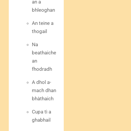
an a
bhleoghan
An teine a
thogail
Na
beathaiche
an
fhodradh
A dhol a-
mach dhan
bhàthaich
Cupa tì a
ghabhail