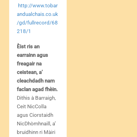
http://www.tobar
andualchais.co.uk
/gd/fullrecord/68
218/1
Èist ris an
earrainn agus
freagair na
ceistean, a’
cleachdadh nam
faclan agad fhèin.
Dithis à Barraigh,
Ceit NicColla
agus Ciorstaidh
NicDhòmhnaill, a’
bruidhinn ri Màiri