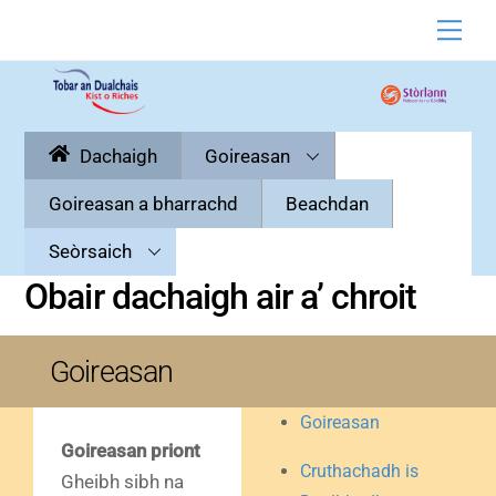
Skip
Men
to
content
Dachaigh
Goireasan
Goireasan a bharrachd
Beachdan
Seòrsaich
Obair dachaigh air a’ chroit
Goireasan
Goireasan
Goireasan priont
Cruthachadh is
Gheibh sibh na