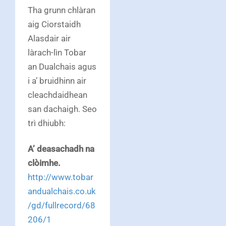
Tha grunn chlàran
aig Ciorstaidh
Alasdair air
làrach-lìn Tobar
an Dualchais agus
i a’ bruidhinn air
cleachdaidhean
san dachaigh. Seo
trì dhiubh:
A’ deasachadh na
clòimhe.
http://www.tobar
andualchais.co.uk
/gd/fullrecord/68
206/1