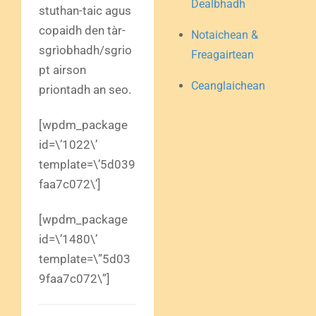
Dealbhadh
stuthan-taic agus
copaidh den tàr-
Notaichean &
sgrìobhadh/sgrio
Freagairtean
pt airson
Ceanglaichean
priontadh an seo.
[wpdm_package
id=\’1022\’
template=\’5d039
faa7c072\’]
[wpdm_package
id=\’1480\’
template=\”5d03
9faa7c072\”]