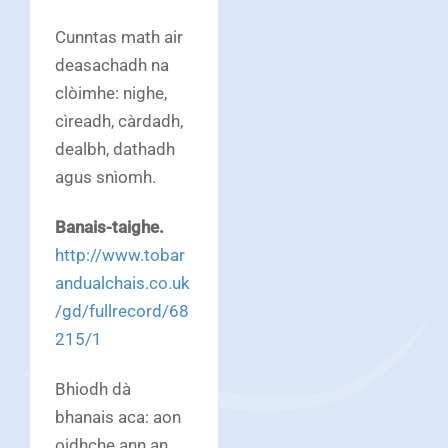
Cunntas math air
deasachadh na
clòimhe: nighe,
cìreadh, càrdadh,
dealbh, dathadh
agus snìomh.
Banais-taighe.
http://www.tobar
andualchais.co.uk
/gd/fullrecord/68
215/1
Bhiodh dà
bhanais aca: aon
oidhche ann an