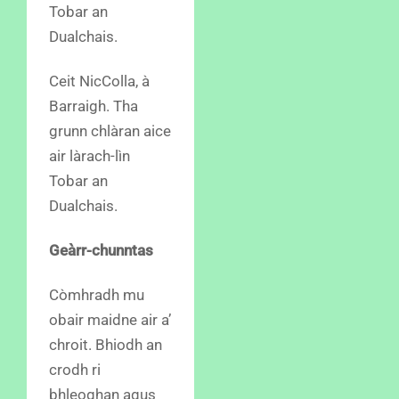
Tobar an
Dualchais.
Ceit NicColla, à
Barraigh. Tha
grunn chlàran aice
air làrach-lìn
Tobar an
Dualchais.
Geàrr-chunntas
Còmhradh mu
obair maidne air a’
chroit. Bhiodh an
crodh ri
bhleoghan agus