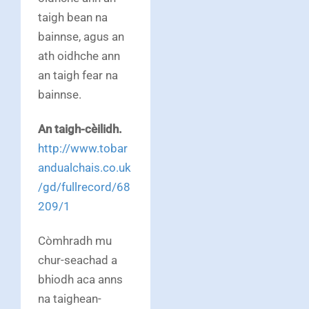
taigh bean na
bainnse, agus an
ath oidhche ann
an taigh fear na
bainnse.
An taigh-cèilidh.
http://www.tobar
andualchais.co.uk
/gd/fullrecord/68
209/1
Còmhradh mu
chur-seachad a
bhiodh aca anns
na taighean-