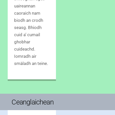
uaireannan
caoraich nam
biodh an crodh
seasg. Bhiodh
cuid a’ cumail
ghobhar
cuideachd.
Iomradh air
smàladh an teine.
Ceanglaichean