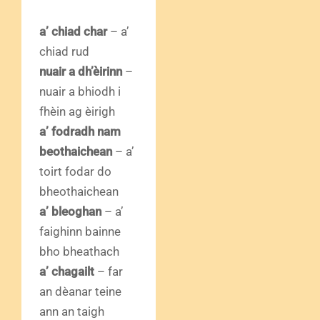
a’ chiad char
– a’
chiad rud
nuair a dh’èirinn
–
nuair a bhiodh i
fhèin ag èirigh
a’ fodradh nam
beothaichean
– a’
toirt fodar do
bheothaichean
a’ bleoghan
– a’
faighinn bainne
bho bheathach
a’ chagailt
– far
an dèanar teine
ann an taigh