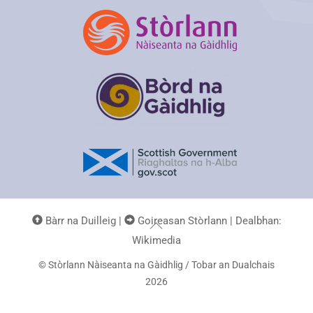
Bàrr na Duilleig
|
Goireasan Stòrlann
| Dealbhan:
Back
Wikimedia
To
©
Stòrlann Nàiseanta na Gàidhlig / Tobar an Dualchais
Top
2026