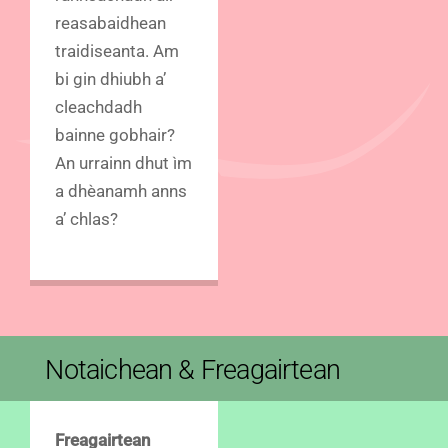
reasabaidhean
traidiseanta. Am
bi gin dhiubh a’
cleachdadh
bainne gobhair?
An urrainn dhut ìm
a dhèanamh anns
a’ chlas?
Notaichean & Freagairtean
Freagairtean