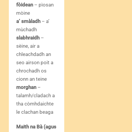
fòidean
– pìosan
mòine
a’ smàladh
– a’
mùchadh
slabhraidh
–
sèine, air a
chleachdadh an
seo airson poit a
chrochadh os
cionn an teine
morghan
–
talamh/cladach a
tha còmhdaichte
le clachan beaga
Maith na Bà (agus