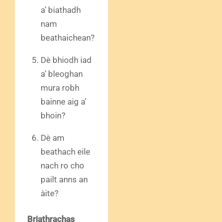
a’ biathadh
nam
beathaichean?
Dè bhiodh iad
a’ bleoghan
mura robh
bainne aig a’
bhoin?
Dè am
beathach eile
nach ro cho
pailt anns an
àite?
Briathrachas