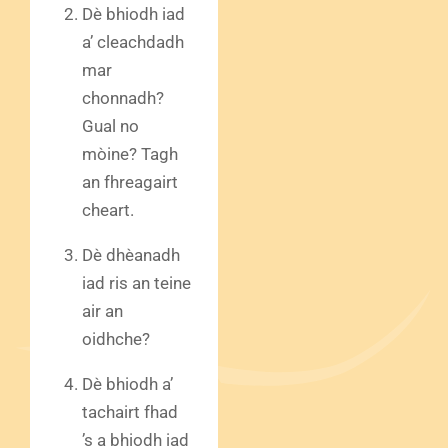
Dè bhiodh iad
a’ cleachdadh
mar
chonnadh?
Gual no
mòine? Tagh
an fhreagairt
cheart.
Dè dhèanadh
iad ris an teine
air an
oidhche?
Dè bhiodh a’
tachairt fhad
’s a bhiodh iad