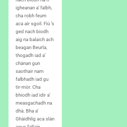
igheanan a’ falbh,
cha robh feum
aca air sgoil. Fiù ’s
ged nach biodh
aig na balaich ach
beagan Beurla,
thogadh iad a’
chànan gun
saothair nam
falbhadh iad gu
tìr-mòr. Cha
bhiodh iad idir a’
measgachadh na
dhà. Bha a’
Ghàidhlig aca slàn
agus fallain.