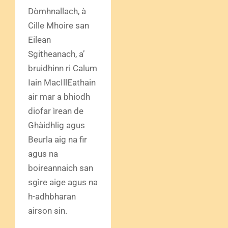
Dòmhnallach, à
Cille Mhoire san
Eilean
Sgitheanach, a’
bruidhinn ri Calum
Iain MacIllEathain
air mar a bhiodh
diofar ìrean de
Ghàidhlig agus
Beurla aig na fir
agus na
boireannaich san
sgìre aige agus na
h-adhbharan
airson sin.