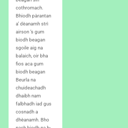
cothromach.
Bhiodh pàrantan
a’ dèanamh strì
airson ’s gum
biodh beagan
sgoile aig na
balaich, oir bha
fios aca gum
biodh beagan
Beurla na
chuideachadh
dhaibh nam
falbhadh iad gus
cosnadh a
dhèanamh. Bho
nach biodh na h-