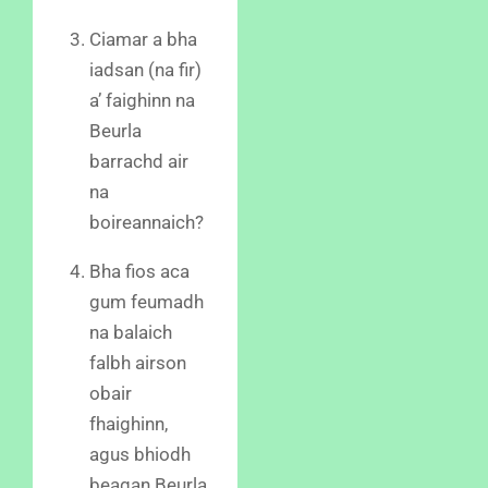
Ciamar a bha
iadsan (na fir)
a’ faighinn na
Beurla
barrachd air
na
boireannaich?
Bha fios aca
gum feumadh
na balaich
falbh airson
obair
fhaighinn,
agus bhiodh
beagan Beurla