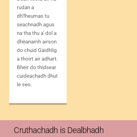
rudan a
dh’fheumas tu
seachnadh agus
na tha thu a’ dol a
dhèanamh airson
do chuid Gàidhlig
a thoirt air adhart.
Bheir do thidsear
cuideachadh dhut
le seo.
Cruthachadh is Dealbhadh