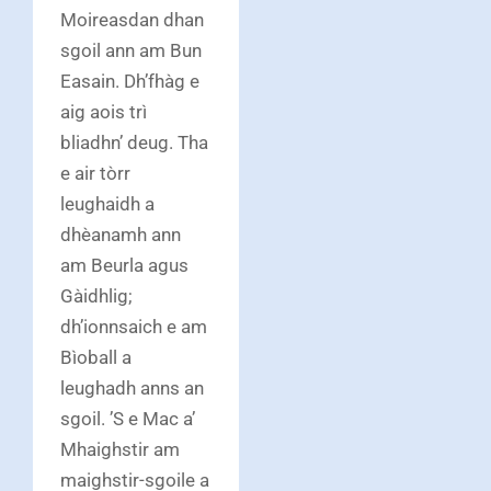
Moireasdan dhan
sgoil ann am Bun
Easain. Dh’fhàg e
aig aois trì
bliadhn’ deug. Tha
e air tòrr
leughaidh a
dhèanamh ann
am Beurla agus
Gàidhlig;
dh’ionnsaich e am
Bìoball a
leughadh anns an
sgoil. ’S e Mac a’
Mhaighstir am
maighstir-sgoile a