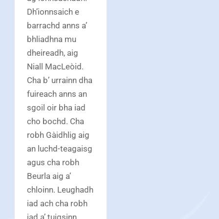
Dh’ionnsaich e
barrachd anns a’
bhliadhna mu
dheireadh, aig
Niall MacLeòid.
Cha b’ urrainn dha
fuireach anns an
sgoil oir bha iad
cho bochd. Cha
robh Gàidhlig aig
an luchd-teagaisg
agus cha robh
Beurla aig a’
chloinn. Leughadh
iad ach cha robh
iad a’ tuigsinn.