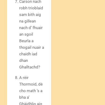
Carson nach
robh trioblaid
sam bith aig
na gillean
nach d’ fhuair
an sgoil
Beurla a
thogail nuair a
chaidh iad
dhan
Ghalltachd?
A rèir
Thormoid, dè
cho math ’s a
bha a’
Ghàidhlig aig