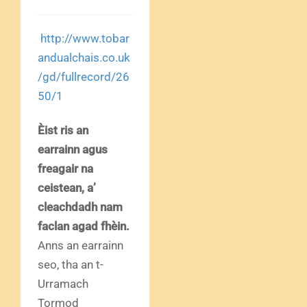
http://www.tobar
andualchais.co.uk
/gd/fullrecord/26
50/1
Èist ris an
earrainn agus
freagair na
ceistean, a’
cleachdadh nam
faclan agad fhèin.
Anns an earrainn
seo, tha an t-
Urramach
Tormod