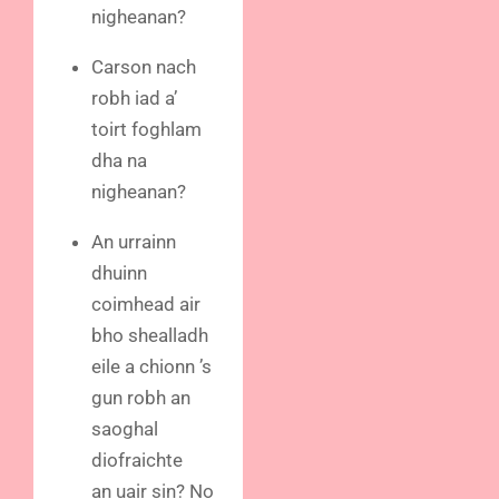
nigheanan?
Carson nach
robh iad a’
toirt foghlam
dha na
nigheanan?
An urrainn
dhuinn
coimhead air
bho shealladh
eile a chionn ’s
gun robh an
saoghal
diofraichte
an uair sin? No