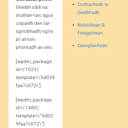
Cruthachadh is
Gheibh sibh na
Dealbhadh
stuthan-taic agus
copaidh den tàr-
Notaichean &
sgrìobhadh/sgrio
Freagairtean
pt airson
Ceanglaichean
priontadh an seo.
[wpdm_package
id=\’1023\’
template=\’5d039
faa7c072\’]
[wpdm_package
id=\’1480\’
template=\”5d03
9faa7c072\”]