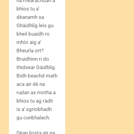
na mearachdan a
bhios tu a’
dèanamh sa
Ghàidhlig leis gu
bheil buaidh ro
mhòr aig a’
Bheurla ort?
Bruidhinn ri do
thidsear Gàidhlig.
Bidh beachd math
aca air dè na
rudan as motha a
bhios tu ag ràdh
is a’ sgrìobhadh
gu cunbhalach.
Dèan liosta air na