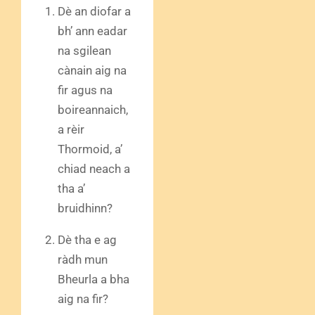
Dè an diofar a
bh’ ann eadar
na sgilean
cànain aig na
fir agus na
boireannaich,
a rèir
Thormoid, a’
chiad neach a
tha a’
bruidhinn?
Dè tha e ag
ràdh mun
Bheurla a bha
aig na fir?