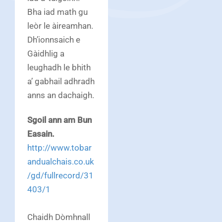
Bha iad math gu
leòr le àireamhan.
Dh’ionnsaich e
Gàidhlig a
leughadh le bhith
a’ gabhail adhradh
anns an dachaigh.
Sgoil ann am Bun
Easain.
http://www.tobar
andualchais.co.uk
/gd/fullrecord/31
403/1
Chaidh Dòmhnall