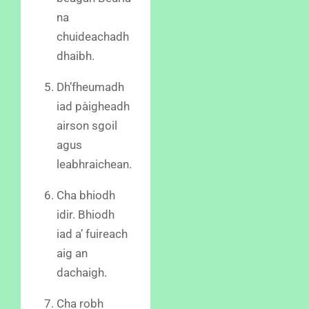
na
chuideachadh
dhaibh.
Dh’fheumadh
iad pàigheadh
airson sgoil
agus
leabhraichean.
Cha bhiodh
idir. Bhiodh
iad a’ fuireach
aig an
dachaigh.
Cha robh