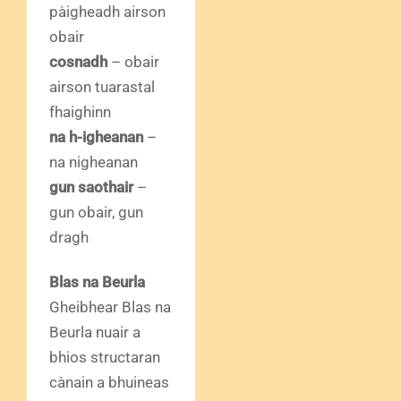
pàigheadh airson
obair
cosnadh
– obair
airson tuarastal
fhaighinn
na h-igheanan
–
na nigheanan
gun saothair
–
gun obair, gun
dragh
Blas na Beurla
Gheibhear Blas na
Beurla nuair a
bhios structaran
cànain a bhuineas