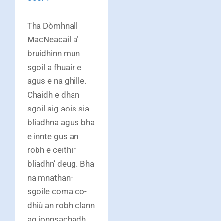
Tha Dòmhnall
MacNeacail a’
bruidhinn mun
sgoil a fhuair e
agus e na ghille.
Chaidh e dhan
sgoil aig aois sia
bliadhna agus bha
e innte gus an
robh e ceithir
bliadhn’ deug. Bha
na mnathan-
sgoile coma co-
dhiù an robh clann
ag ionnsachadh.