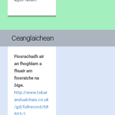
Ceanglaichean
Fiosrachadh air
an fhoghlam a
fhuair am
fiosraiche na
òige.
http://www.tobar
andualchais.co.uk
/gd/fullrecord/68
805/1