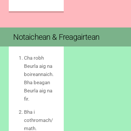
Notaichean & Freagairtean
Cha robh
Beurla aig na
boireannaich.
Bha beagan
Beurla aig na
fir.
Bha i
cothromach/
math.