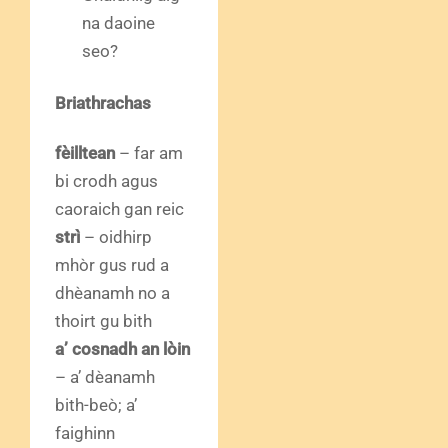
na daoine
seo?
Briathrachas
fèilltean
– far am
bi crodh agus
caoraich gan reic
strì
– oidhirp
mhòr gus rud a
dhèanamh no a
thoirt gu bith
a’ cosnadh an lòin
– a’ dèanamh
bith-beò; a’
faighinn