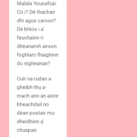
Malala Yousafzai.
Cò i? Dè thachair
dhi agus carson?
Dè bhios i a’
feuchainn ri
dhèanamh airson
foghlam fhaighinn
do nigheanan?
Cuir na rudan a
gheibh thu a-
mach ann an aiste
bheachdail no
dèan postair mu
dheidhinn a’
chuspair.