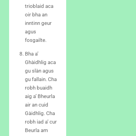
trioblaid aca
oir bha an
inntinn geur
agus
fosgailte.
Bha a’
Ghàidhlig aca
gu slàn agus
gu fallain. Cha
robh buaidh
aig a’ Bheurla
air an cuid
Gàidhlig. Cha
robh iad a’ cur
Beurla am