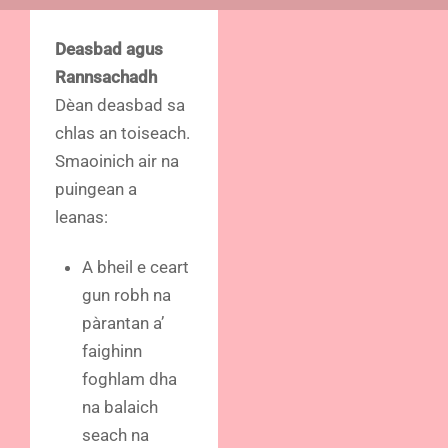
Deasbad agus
Rannsachadh
Dèan deasbad sa
chlas an toiseach.
Smaoinich air na
puingean a
leanas:
A bheil e ceart
gun robh na
pàrantan a’
faighinn
foghlam dha
na balaich
seach na