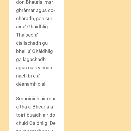
don Bheurla, mar
ghràmar agus co-
chàradh, gan cur
air a’ Ghàidhlig.
Tha seo a’
ciallachadh gu
bheil a’ Ghàidhlig
ga lagachadh
agus uaireannan
nach bi e a’
dèanamh ciall.
Smaoinich air mar
a tha a’ Bheurla a’
toirt buaidh air do
chuid Gàidhlig. Dè