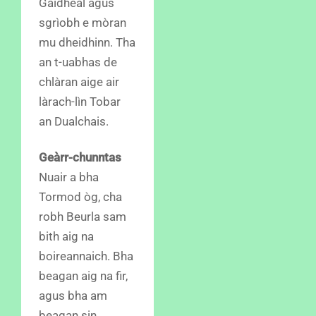
Gàidheal agus
sgrìobh e mòran
mu dheidhinn. Tha
an t-uabhas de
chlàran aige air
làrach-lìn Tobar
an Dualchais.
Geàrr-chunntas
Nuair a bha
Tormod òg, cha
robh Beurla sam
bith aig na
boireannaich. Bha
beagan aig na fir,
agus bha am
beagan sin