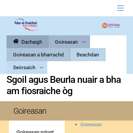
Skip
Men
to
content
Dachaigh
Goireasan
Goireasan a bharrachd
Beachdan
Seòrsaich
Sgoil agus Beurla nuair a bha
am fiosraiche òg
Goireasan
Goireasan
Goireasan priont