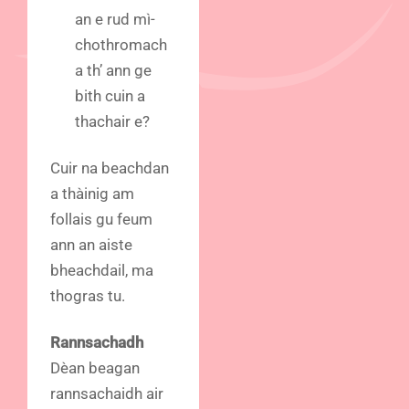
an e rud mì-
chothromach
a th’ ann ge
bith cuin a
thachair e?
Cuir na beachdan
a thàinig am
follais gu feum
ann an aiste
bheachdail, ma
thogras tu.
Rannsachadh
Dèan beagan
rannsachaidh air