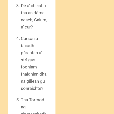
Dè a’ cheist a
tha an dàrna
neach, Calum,
a’ cur?
Carson a
bhiodh
pàrantan a’
strì gus
foghlam
fhaighinn dha
na gillean gu
sònraichte?
Tha Tormod
ag