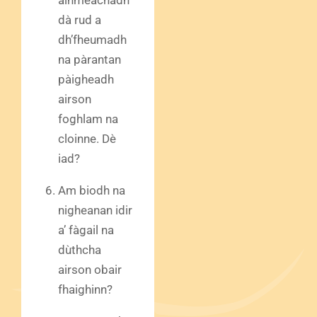
ainmeachadh
dà rud a
dh’fheumadh
na pàrantan
pàigheadh
airson
foghlam na
cloinne. Dè
iad?
Am biodh na
nigheanan idir
a’ fàgail na
dùthcha
airson obair
fhaighinn?