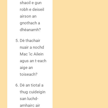
shaoil e gun
robh e deiseil
airson an
gnothach a
dhèanamh?
Dè thachair
nuair a nochd
Mac ’ic Ailein
agus an t-each
aige an
toiseach?
Dè an tiotal a
thug cuideigin
san luchd-
amhairc air