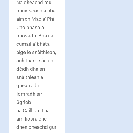
Naidheachd mu
bhuidseach a bha
airson Mac a’ Phì
Cholbhasa a
phòsadh. Bha i a’
cumail a’ bhàta
aige le snàithlean,
ach thàrr e às an
dèidh dha an
snàithlean a
ghearradh.
Iomradh air
Sgrìob
na Caillich. Tha
am fiosraiche
dhen bheachd gur