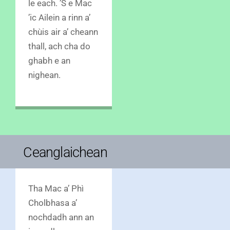
le each. ’S e Mac
’ic Ailein a rinn a’
chùis air a’ cheann
thall, ach cha do
ghabh e an
nighean.
Ceanglaichean
Tha Mac a’ Phì
Cholbhasa a’
nochdadh ann an