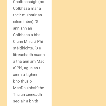
Cholbhasaigh (no
Colbhasa mar a
their muinntir an
eilein fhèin). ’S
ann ann an
Colbhasa a bha
Clann Mhic a’ Phì
stèidhichte. ’S e
litreachadh nuadh
a tha ann am Mac
a’ Phì, agus an t-
ainm a’ tighinn
bho thùs o
MacDhuibhshìthe.
Tha an cinneadh
seo air a bhith