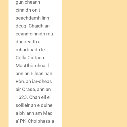
gun cheann-
cinnidh on t-
seachdamh linn
deug. Chaidh an
ceann-cinnidh mu
dheireadh a
mharbhadh le
Colla Ciotach
MacDhòmhnaill
ann an Eilean nan
Ròn, an iar-dheas
air Orasa, ann an
1623. Chan eil e
soilleir an e duine
a bh’ ann am Mac
a’ Phì Cholbhasa a