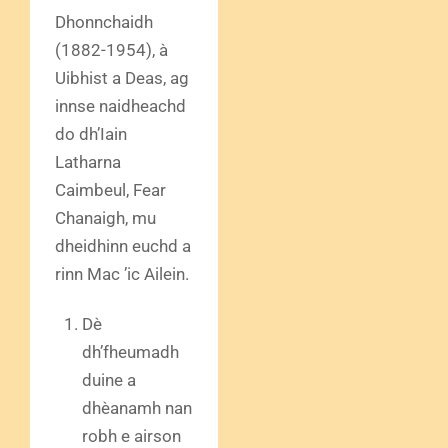
Dhonnchaidh
(1882-1954), à
Uibhist a Deas, ag
innse naidheachd
do dh’Iain
Latharna
Caimbeul, Fear
Chanaigh, mu
dheidhinn euchd a
rinn Mac ’ic Ailein.
Dè
dh’fheumadh
duine a
dhèanamh nan
robh e airson