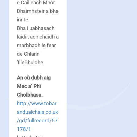
e Cailleach Mhòr
Dhaimhsteir a bha
innte.
Bha i uabhasach
làidir, ach chaidh a
marbhadh le fear
de Chlann
’IlleBhuidhe.
An cù dubh aig
Mac a’ Phì
Cholbhasa.
http://www.tobar
andualchais.co.uk
/gd/fullrecord/57
178/1