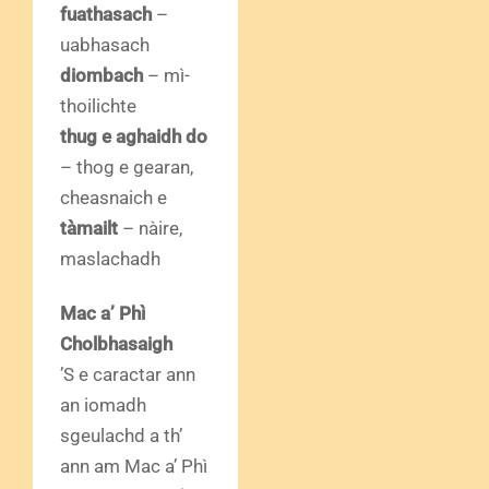
fuathasach
–
uabhasach
diombach
– mì-
thoilichte
thug e aghaidh do
– thog e gearan,
cheasnaich e
tàmailt
– nàire,
maslachadh
Mac a’ Phì
Cholbhasaigh
’S e caractar ann
an iomadh
sgeulachd a th’
ann am Mac a’ Phì