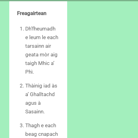
Freagairtean
Dh’fheumadh
e leum le each
tarsainn air
geata mòr aig
taigh Mhic a’
Phì.
Thàinig iad às
a’ Ghalltachd
agus à
Sasainn.
Thagh e each
beag cnapach