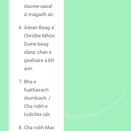
daoine-uasal
a’ magadh air.
Ailean Beag a’
Chridhe Mhòir.
Duine beag
dàna; chan e
gealtaire a bh’
ann.
Bha e
fuathasach
diombach. /
Cha robh e
toilichte idir.
Cha robh Mac