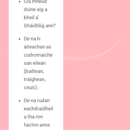
Cia mheud
duine aig a
bheil a’
Ghàidhlig ann?
Dè na h-
àiteachan as
cudromaiche
san eilean
(bailtean,
tràighean,
cnuic).
Dè na rudan
eachdraidheil
a tha rim
faicinn anns