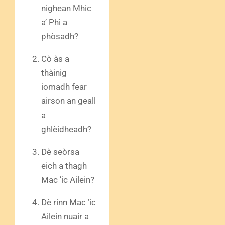
nighean Mhic
a’ Phì a
phòsadh?
Cò às a
thàinig
iomadh fear
airson an geall
a
ghlèidheadh?
Dè seòrsa
eich a thagh
Mac ’ic Ailein?
Dè rinn Mac ’ic
Ailein nuair a