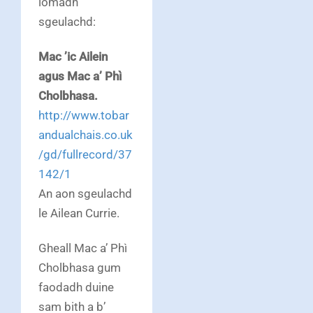
iomadh
sgeulachd:
Mac ’ic Ailein
agus Mac a’ Phì
Cholbhasa.
http://www.tobar
andualchais.co.uk
/gd/fullrecord/37
142/1
An aon sgeulachd
le Ailean Currie.
Gheall Mac a’ Phì
Cholbhasa gum
faodadh duine
sam bith a b’