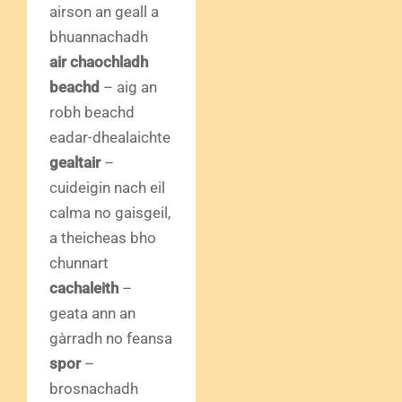
airson an geall a
bhuannachadh
air chaochladh
beachd
– aig an
robh beachd
eadar-dhealaichte
gealtair
–
cuideigin nach eil
calma no gaisgeil,
a theicheas bho
chunnart
cachaleith
–
geata ann an
gàrradh no feansa
spor
–
brosnachadh