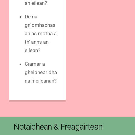
an eilean?
Dè na
gnìomhachas
an as motha a
th’ anns an
eilean?
Ciamar a
gheibhear dha
na h-eileanan?
Notaichean & Freagairtean