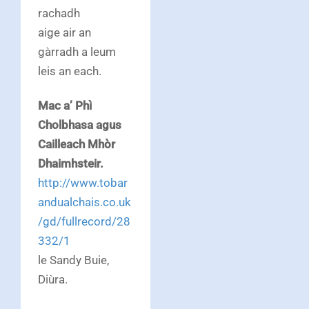
rachadh
aige air an
gàrradh a leum
leis an each.
Mac a’ Phì
Cholbhasa agus
Cailleach Mhòr
Dhaimhsteir.
http://www.tobar
andualchais.co.uk
/gd/fullrecord/28
332/1
le Sandy Buie,
Diùra.