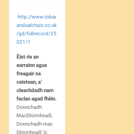
http://www.tobar
andualchais.co.uk
/gd/fullrecord/25
021/1
Èist ris an
earrainn agus
freagair na
ceistean, a’
cleachdadh nam
faclan agad fhèin.
Donnchadh
MacDhòmhnaill,
Donnchadh mac
Dhòmhnaill ’ic