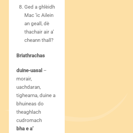
Ged a ghlèidh
Mac ’ic Ailein
an geall, dè
thachair air a’
cheann thall?
Briathrachas
duine-uasal
–
morair,
uachdaran,
tighearna, duine a
bhuineas do
theaghlach
cudromach
bha e a’