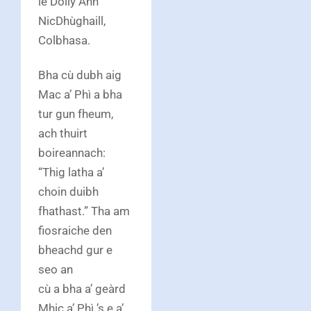
le Dolly Ann
NicDhùghaill,
Colbhasa.
Bha cù dubh aig
Mac a’ Phì a bha
tur gun fheum,
ach thuirt
boireannach:
“Thig latha a’
choin duibh
fhathast.” Tha am
fiosraiche den
bheachd gur e
seo an
cù a bha a’ geàrd
Mhic a’ Phì ’s e a’