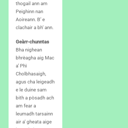
thogail ann am
Peighinn nan
Aoireann. B’ e
clachair a bh’ ann.
Geàrr-chunntas
Bha nighean
bhrèagha aig Mac
a’ Phì
Cholbhasaigh,
agus cha leigeadh
e le duine sam
bith a pòsadh ach
am fear a
leumadh tarsainn
air a’ gheata aige