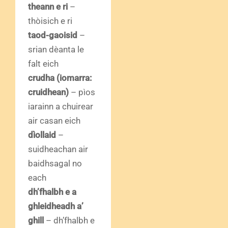
theann e ri
–
thòisich e ri
taod-gaoisid
–
srian dèanta le
falt eich
crudha (iomarra:
cruidhean)
– pìos
iarainn a chuirear
air casan eich
dìollaid
–
suidheachan air
baidhsagal no
each
dh’fhalbh e a
ghleidheadh a’
ghill
– dh’fhalbh e