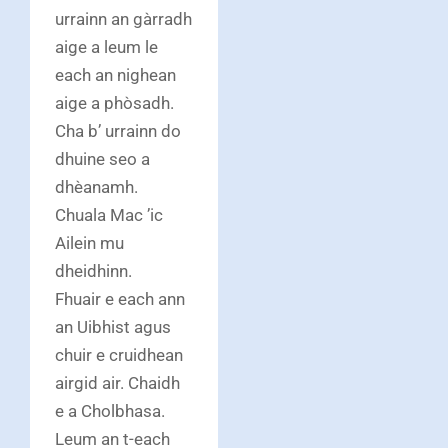
urrainn an gàrradh
aige a leum le
each an nighean
aige a phòsadh.
Cha b’ urrainn do
dhuine seo a
dhèanamh.
Chuala Mac ’ic
Ailein mu
dheidhinn.
Fhuair e each ann
an Uibhist agus
chuir e cruidhean
airgid air. Chaidh
e a Cholbhasa.
Leum an t-each