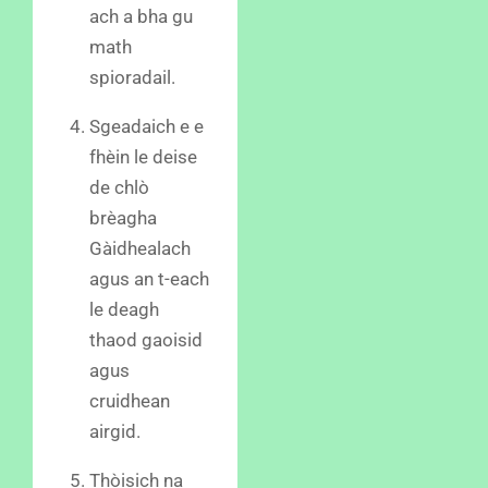
ach a bha gu
math
spioradail.
Sgeadaich e e
fhèin le deise
de chlò
brèagha
Gàidhealach
agus an t-each
le deagh
thaod gaoisid
agus
cruidhean
airgid.
Thòisich na