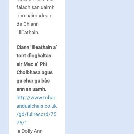
falach san uaimh
bho nàimhdean
de Chlann
’IllEathain.
Clann ’Illeathain a’
toirt dìoghaltas
air Mac a’ Phì
Cholbhasa agus
ga chur gu bàs
ann an uamh.
http://www.tobar
andualchais.co.uk
/gd/fullrecord/75
75/1
le Dolly Ann