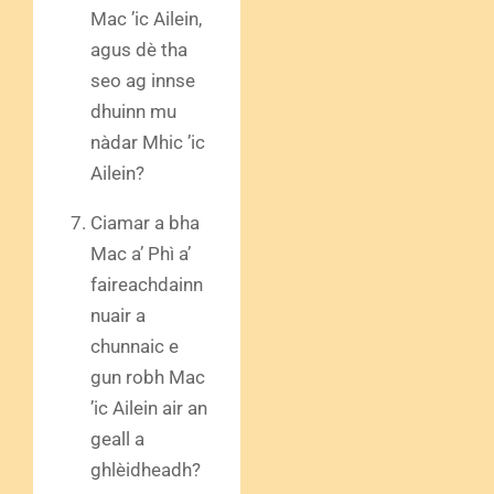
Mac ’ic Ailein,
agus dè tha
seo ag innse
dhuinn mu
nàdar Mhic ’ic
Ailein?
Ciamar a bha
Mac a’ Phì a’
faireachdainn
nuair a
chunnaic e
gun robh Mac
’ic Ailein air an
geall a
ghlèidheadh?