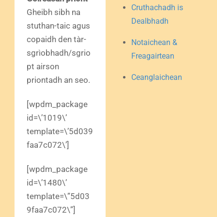
Cruthachadh is
Gheibh sibh na
Dealbhadh
stuthan-taic agus
copaidh den tàr-
Notaichean &
sgrìobhadh/sgrio
Freagairtean
pt airson
Ceanglaichean
priontadh an seo.
[wpdm_package
id=\’1019\’
template=\’5d039
faa7c072\’]
[wpdm_package
id=\’1480\’
template=\”5d03
9faa7c072\”]