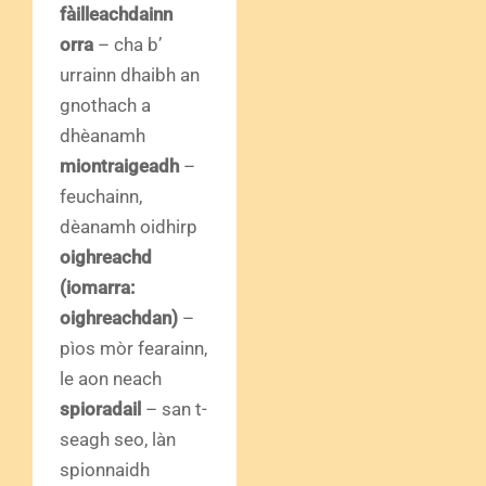
fàilleachdainn
orra
– cha b’
urrainn dhaibh an
gnothach a
dhèanamh
miontraigeadh
–
feuchainn,
dèanamh oidhirp
oighreachd
(iomarra:
oighreachdan)
–
pìos mòr fearainn,
le aon neach
spioradail
– san t-
seagh seo, làn
spionnaidh