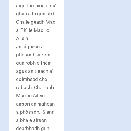
aige tarsaing air a’
ghàrradh gun strì.
Cha leigeadh Mac
a’ Phì le Mac ’ic
Ailein
an nighean a
phòsadh airson
gun robh e fhèin
agus an t-each a’
coimhead cho
robach. Cha robh
Mac ’ic Ailein
airson an nighean
a phòsadh. ’S ann
a bha e airson
dearbhadh gun