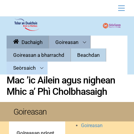
Skip
Men
to
content
Dachaigh
Goireasan
Goireasan a bharrachd
Beachdan
Seòrsaich
Mac ’ic Ailein agus nighean
Mhic a’ Phì Cholbhasaigh
Goireasan
Goireasan
Goireasan priont